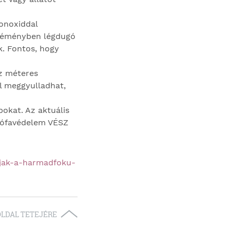
onoxiddal
 kéményben légdugó
k. Fontos, hogy
áz méteres
l meggyulladhat,
pokat. Az aktuális
trófavédelem VÉSZ
tjak-a-harmadfoku-
OLDAL TETEJÉRE