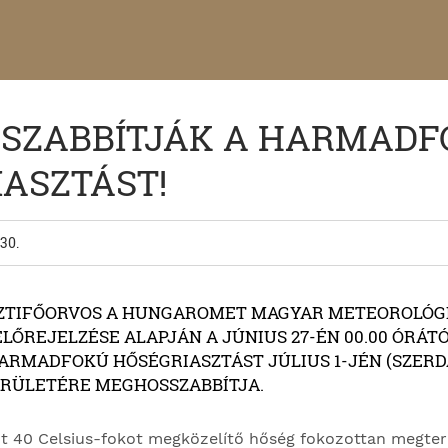
SZABBÍTJÁK A HARMADF
ASZTÁST!
30.
SZTIFŐORVOS A HUNGAROMET MAGYAR METEOROLÓGI
ELŐREJELZÉSE ALAPJÁN A JÚNIUS 27-ÉN 00.00 ÓRÁT
RMADFOKÚ HŐSÉGRIASZTÁST JÚLIUS 1-JÉN (SZERDA)
ERÜLETÉRE MEGHOSSZABBÍTJA.
nt 40 Celsius-fokot megközelítő hőség fokozottan megterh