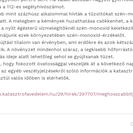
ja a 112-es segélyhívószámot.
bb mint százhúsz alkalommal hívták a tűzoltókat szén-m
iatt. A melegben a kémények huzathatása csökkenhet, a
t a nyílt égésterű vízmelegítőknél szén-monoxid keletkezi
ználjunk ezek környezetében szén-monoxid-érzékelőt.
újtási tilalom van érvényben, ami erdőkre és azok kétsz
ik. A növényzet mindenhol száraz, a legkisebb hőforrástó
ás ideje alatt lehetőleg sehol se gyújtsanak tüzet.
, hogy fokozott óvatossággal vészeljék át a következő na
s az egyéb veszélyjelzésekről szóló információk a katasz
tül valós időben is elérhetők.
w.katasztrofavedelem.hu/29/hirek/297707/meghosszabbi