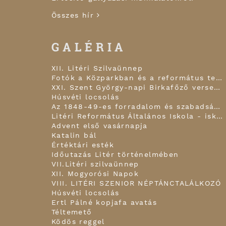
Összes hír
GALÉRIA
XII. Litéri Szilvaünnep
Fotók a Közparkban és a református templom kapujában!
XXI. Szent György-napi Birkafőző verseny
Húsvéti locsolás
Az 1848-49-es forradalom és szabadságharc hagyomány-felelevenítő, történelmi megemlékezés
Litéri Református Általános Iskola - iskolai karácsonyi ünnepély áhítattal
Advent első vasárnapja
Katalin bál
Értéktári esték
Időutazás Litér történelmében
VII.Litéri szilvaünnep
XII. Mogyorósi Napok
VIII. LITÉRI SZENIOR NÉPTÁNCTALÁLKOZÓ
Húsvéti locsolás
Ertl Pálné kopjafa avatás
Téltemető
Ködös reggel