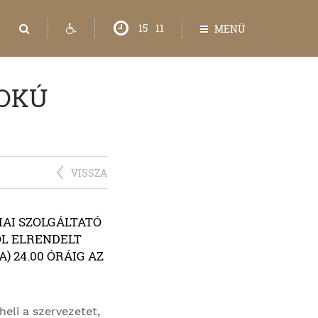
15
:
11
MENÜ
OKÚ
VISSZA
AI SZOLGÁLTATÓ
ÓL ELRENDELT
 24.00 ÓRÁIG AZ
eli a szervezetet,