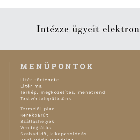
MENÜPONTOK
Litér története
Litér ma
Térkép, megközelítés, menetrend
Testvértelepülésünk
Termelői piac
Kerékpárút
Szálláshelyek
Vendéglátás
Szabadidő, kikapcsolódás