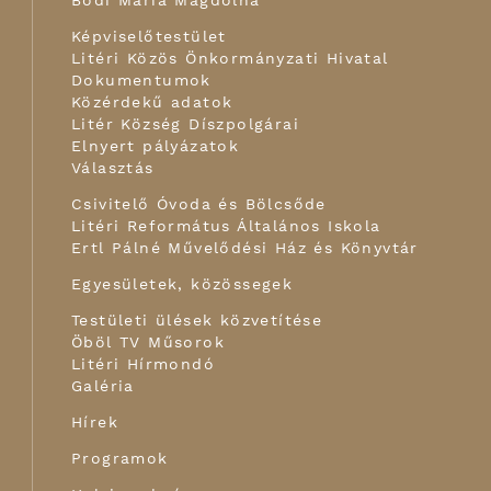
Bódi Mária Magdolna
Képviselőtestület
Litéri Közös Önkormányzati Hivatal
Dokumentumok
Közérdekű adatok
Litér Község Díszpolgárai
Elnyert pályázatok
Választás
Csivitelő Óvoda és Bölcsőde
Litéri Református Általános Iskola
Ertl Pálné Művelődési Ház és Könyvtár
Egyesületek, közössegek
Testületi ülések közvetítése
Öböl TV Műsorok
Litéri Hírmondó
Galéria
Hírek
Programok