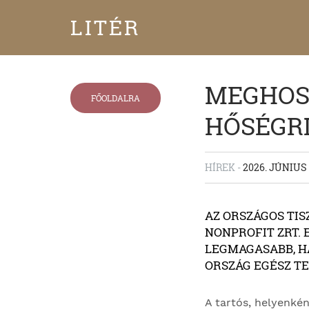
LITÉR
MEGHOS
FŐOLDALRA
HŐSÉGRI
HÍREK -
2026. JÚNIUS 
AZ ORSZÁGOS TI
NONPROFIT ZRT. 
LEGMAGASABB, HA
ORSZÁG EGÉSZ T
A tartós, helyenké