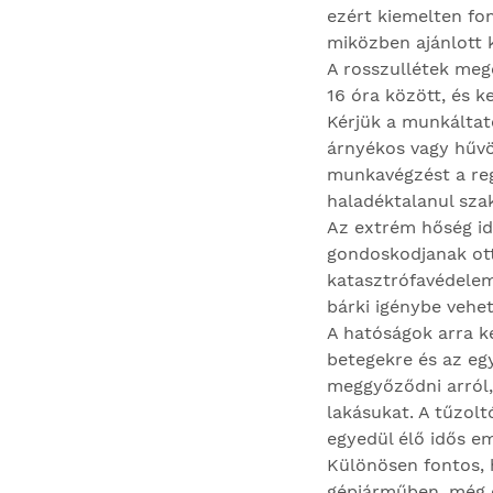
ezért kiemelten fon
miközben ajánlott k
A rosszullétek meg
16 óra között, és k
Kérjük a munkáltat
árnyékos vagy hűvö
munkavégzést a regg
haladéktalanul sza
Az extrém hőség id
gondoskodjanak ott
katasztrófavédelem
bárki igénybe vehet
A hatóságok arra k
betegekre és az eg
meggyőződni arról,
lakásukat. A tűzol
egyedül élő idős em
Különösen fontos, 
gépjárműben, még e