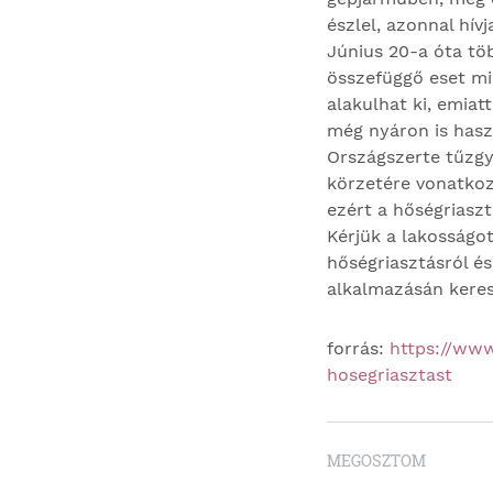
észlel, azonnal hív
Június 20-a óta tö
összefüggő eset m
alakulhat ki, emiat
még nyáron is has
Országszerte tűzgy
körzetére vonatkoz
ezért a hőségriaszt
Kérjük a lakosságot
hőségriasztásról é
alkalmazásán keresz
forrás:
https://ww
hosegriasztast
MEGOSZTOM