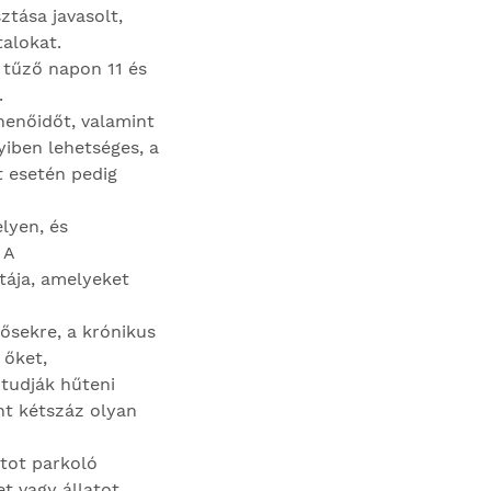
ztása javasolt,
talokat.
 tűző napon 11 és
.
henőidőt, valamint
iben lehetséges, a
t esetén pedig
lyen, és
 A
tája, amelyeket
ősekre, a krónikus
 őket,
tudják hűteni
nt kétszáz olyan
tot parkoló
t vagy állatot