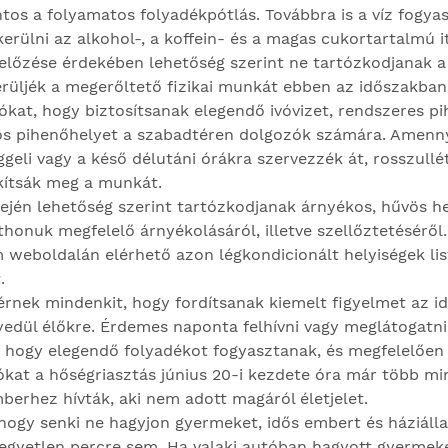
tos a folyamatos folyadékpótlás. Továbbra is a víz fogyas
erülni az alkohol-, a koffein- és a magas cukortartalmú i
előzése érdekében lehetőség szerint ne tartózkodjanak a
erüljék a megerőltető fizikai munkát ebben az időszakban
ókat, hogy biztosítsanak elegendő ivóvizet, rendszeres pi
s pihenőhelyet a szabadtéren dolgozók számára. Amenny
eli vagy a késő délutáni órákra szervezzék át, rosszullé
kítsák meg a munkát.
ején lehetőség szerint tartózkodjanak árnyékos, hűvös he
honuk megfelelő árnyékolásáról, illetve szellőztetéséről.
 weboldalán elérhető azon légkondicionált helyiségek lis
.
érnek mindenkit, hogy fordítsanak kiemelt figyelmet az id
yedül élőkre. Érdemes naponta felhívni vagy meglátogatni
 hogy elegendő folyadékot fogyasztanak, és megfelelően 
tókat a hőségriasztás június 20-i kezdete óra már több mi
berhez hívták, aki nem adott magáról életjelet.
hogy senki ne hagyjon gyermeket, idős embert és háziálla
gyetlen percre sem. Ha valaki autóban hagyott gyermeke