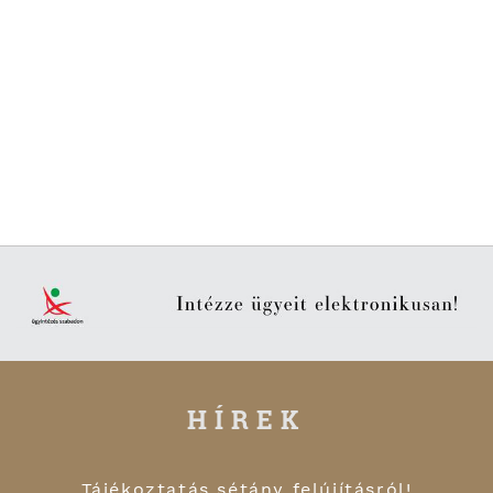
HÍREK
Tájékoztatás sétány felújításról!