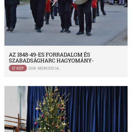
AZ 1848-49-ES FORRADALOM ÉS
SZABADSÁGHARC HAGYOMÁNY-
FELELEVENÍTŐ, TÖRTÉNELMI
37 KÉP
2018. MÁRCIUS 14.
MEGEMLÉKEZÉS