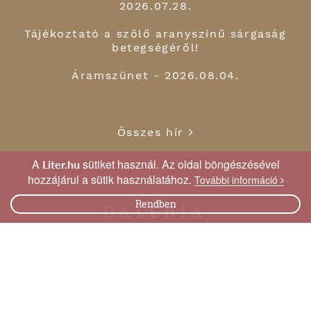
2026.07.28.
Tájékoztató a szőlő aranyszínű sárgaság
betegségéről!
Áramszünet - 2026.08.04.
Összes hír
A
sütiket használ. Az oldal böngészésével
Liter.hu
hozzájárul a sütik használatához.
További információ
Rendben
GALÉRIA
XII. Litéri Szilvaünnep
Fotók a Közparkban és a református
templom kapujában!