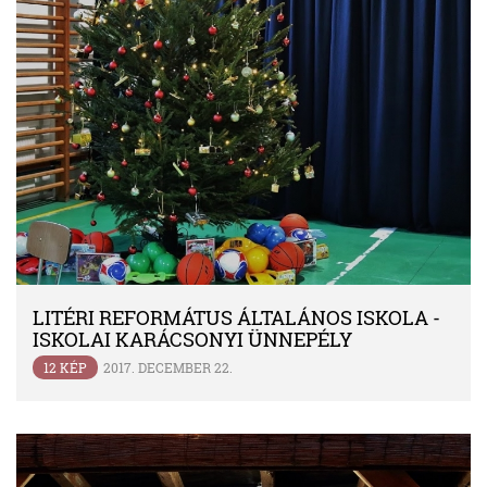
LITÉRI REFORMÁTUS ÁLTALÁNOS ISKOLA -
ISKOLAI KARÁCSONYI ÜNNEPÉLY
ÁHÍTATTAL
12 KÉP
2017. DECEMBER 22.