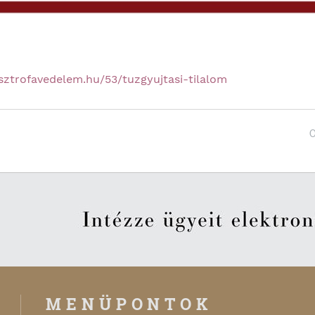
asztrofavedelem.hu/53/tuzgyujtasi-tilalom
MENÜPONTOK