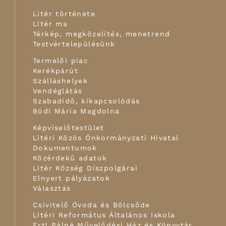
Litér története
Litér ma
Térkép, megközelítés, menetrend
Testvértelepülésünk
Termelői piac
Kerékpárút
Szálláshelyek
Vendéglátás
Szabadidő, kikapcsolódás
Bódi Mária Magdolna
Képviselőtestület
Litéri Közös Önkormányzati Hivatal
Dokumentumok
Közérdekű adatok
Litér Község Díszpolgárai
Elnyert pályázatok
Választás
Csivitelő Óvoda és Bölcsőde
Litéri Református Általános Iskola
Ertl Pálné Művelődési Ház és Könyvtár