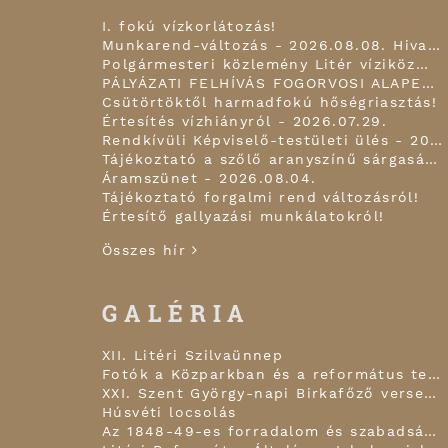
I. fokú vízkorlátozás!
Munkarend-változás - 2026.08.08. Hivatal zárva tart!
Polgármesteri közlemény Litér víziközmű infrastruktúra fejlesztésről 2026.07.30.
PÁLYÁZATI FELHÍVÁS FOGORVOSI ALAPELLÁTÁSI FELADATOK, FOGÁSZATI ÉS ISKOLAFOGÁSZATI FELADATOK ELLÁTÁSÁRA!
Csütörtöktől harmadfokú hőségriasztás!
Értesítés vízhiányról - 2026.07.29.
Rendkívüli Képviselő-testületi ülés - 2026.07.28.
Tájékoztató a szőlő aranyszínű sárgaság betegségéről!
Áramszünet - 2026.08.04.
Tájékoztató forgalmi rend változásról!
Értesítő gallyazási munkálatokról!
Összes hír
GALÉRIA
XII. Litéri Szilvaünnep
Fotók a Közparkban és a református templom kapujában!
XXI. Szent György-napi Birkafőző verseny
Húsvéti locsolás
Az 1848-49-es forradalom és szabadságharc hagyomány-felelevenítő, történelmi megemlékezés