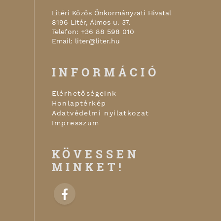
Litéri Közös Önkormányzati Hivatal
8196
Litér
,
Álmos u. 37.
Telefon:
+36 88 598 010
Email:
liter@liter.hu
INFORMÁCIÓ
Elérhetőségeink
Honlaptérkép
Adatvédelmi nyilatkozat
Impresszum
KÖVESSEN
MINKET!