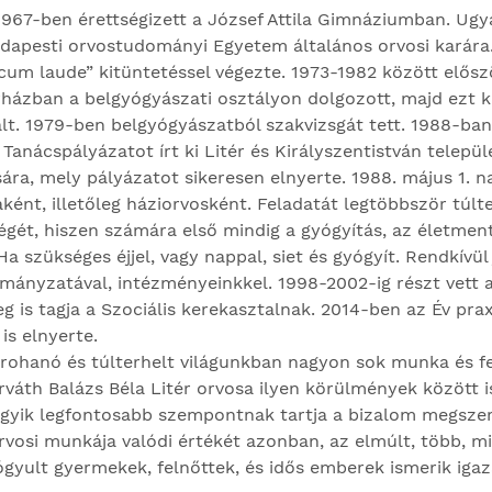
1967-ben érettségizett a József Attila Gimnáziumban. Ug
Budapesti orvostudományi Egyetem általános orvosi karára
m laude” kitüntetéssel végezte. 1973-1982 között elősz
rházban a belgyógyászati osztályon dolgozott, majd ezt 
lt. 1979-ben belgyógyászatból szakvizsgát tett. 1988-ban
anácspályázatot írt ki Litér és Királyszentistván települ
sára, mely pályázatot sikeresen elnyerte. 1988. május 1. n
aként, illetőleg háziorvosként. Feladatát legtöbbször túlte
ségét, hiszen számára első mindig a gyógyítás, az életment
Ha szükséges éjjel, vagy nappal, siet és gyógyít. Rendkívül
mányzatával, intézményeinkkel. 1998-2002-ig részt vett a
g is tagja a Szociális kerekasztalnak. 2014-ben az Év pra
s elnyerte.
 rohanó és túlterhelt világunkban nagyon sok munka és fe
rváth Balázs Béla Litér orvosa ilyen körülmények között 
gyik legfontosabb szempontnak tartja a bizalom megszer
rvosi munkája valódi értékét azonban, az elmúlt, több, m
gyult gyermekek, felnőttek, és idős emberek ismerik igaz