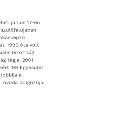
54. június 17-én
 szülőfalujában
munkásképző
n. 1990 óta volt
iális bizottság
ág tagja, 2001-
kért '99 Egyesület
Hobbija a
yi óvoda dolgozója.