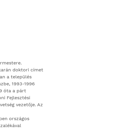
ármestere.
karán doktori címet
an a település
szbe, 1993-1996
9 óta a párt
ni Fejlesztési
vetség vezetője. Az
-ben országos
zalékával