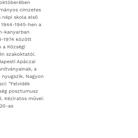
7 októberében
zományos címzetes
népi s­kola első
jd 1944-1945-hen a
Don-kanyarban
0-1974 között
n a Községi
én szakoktatói.
dapesti Apáczai
anítványainak, a
is nyugszik. Nagyon
ci: "Felvidék
özség posztumusz
l. Kéziratos művei:
920-as