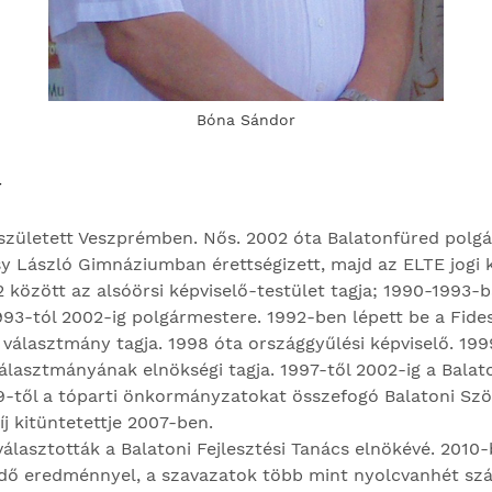
Bóna Sándor
N
 született Veszprémben. Nős. 2002 óta Balatonfüred polg
y László Gimnáziumban érettségizett, majd az ELTE jogi 
 között az alsóörsi képviselő-testület tagja; 1990-1993-b
993-tól 2002-ig polgármestere. 1992-ben lépett be a Fide
választmány tagja. 1998 óta országgyűlési képviselő. 199
lasztmányának elnökségi tagja. 1997-től 2002-ig a Balato
9-től a tóparti önkormányzatokat összefogó Balatoni Szö
j kitüntetettje 2007-ben.
álasztották a Balatoni Fejlesztési Tanács elnökévé. 2010
edő eredménnyel, a szavazatok több mint nyolcvanhét szá