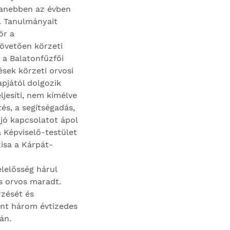
yanebben az évben
. Tanulmányait
ör a
követően körzeti
 a Balatonfűzfői
ések körzeti orvosi
apjától dolgozik
ljesíti, nem kímélve
és, a segítségadás,
 jó kapcsolatot ápol
 Képviselő-testület
xisa a Kárpát-
lelősség hárul
is orvos maradt.
zését és
int három évtizedes
án.