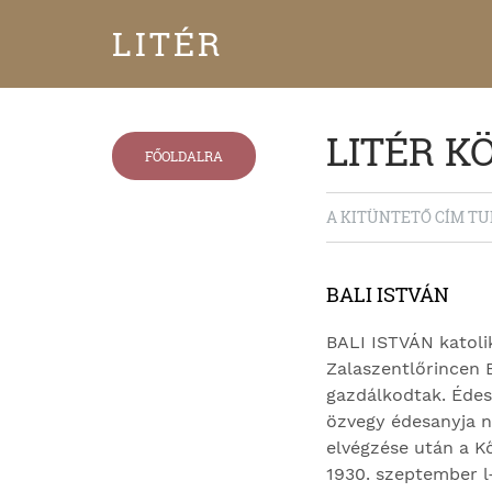
LITÉR
LITÉR K
FŐOLDALRA
A KITÜNTETŐ CÍM T
BALI ISTVÁN
BALI ISTVÁN katolik
Zalaszentlőrincen 
gazdálkodtak. Édesa
özvegy édesanyja ne
elvégzése után a Kő
1930. szeptember l-