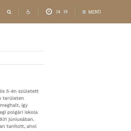
14
:
19
MENÜ
lis 5-én született
h területen
 meghalt, így
gi polgári iskola
931 júniusában.
n tanított, ahol