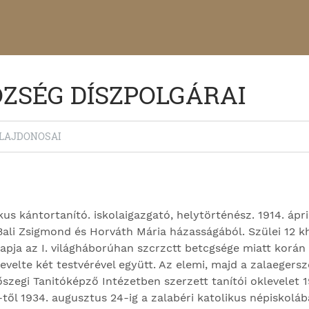
ÖZSÉG DÍSZPOLGÁRAI
ULAJDONOSAI
us kántortanító. iskolaigazgató, helytörténész. 1914. ápri
Bali Zsigmond és Horváth Mária házasságából. Szülei 12 k
pja az I. világháborúhan szcrzctt betcgsé­ge miatt korán
velte két testvérével együtt. Az elemi, majd a zalaegersze
szegi Tanitóképző Intézetben szerzett tanítói oklevelet 1
től 1934. augusztus 24-ig a zalabéri katolikus népiskolába