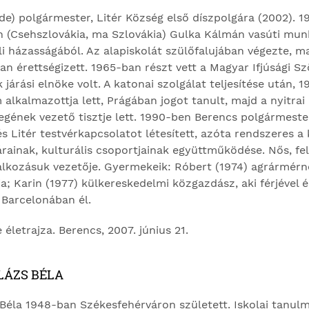
 polgármester, Litér Község első díszpolgára (2002). 1
n (Csehszlovákia, ma Szlovákia) Gulka Kálmán vasúti mun
i házasságából. Az alapiskolát szülőfalu­jában végezte, m
n érettségizett. 1965-ban részt vett a Magyar Ifjúsági S
 járási elnöke volt. A katonai szolgálat teljesítése után, 
alkalmazottja lett, Prágában jogot tanult, majd a nyitra
egének vezető tisztje lett. 1990-ben Berencs polgármeste
 Litér testvérkapcsolatot létesí­tett, azóta rendszeres a 
rainak, kulturális csoportjai­nak együttműködése. Nős, fe
lalkozásuk vezetője. Gyermekeik: Róbert (1974) agrármérnö
; Karin (1977) külkereskedelmi közgazdász, aki férjével é
 Barcelonában él.
letrajza. Berencs, 2007. június 21.
LÁZS BÉLA
Béla 1948-ban Székesfehérváron született. Iskolai tanulm