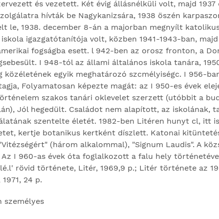
ervezett és vezetett. Két évig állásnélküli volt, majd 193
szolgálatra hívták be Nagykanizsára, 1938 öszén karpas
t le, 1938. december 8-án a majorban megnyílt katolikus 
j iskola igazgatótanítója volt, közben 1941-1943-ban, ma
 amerikai fogságba esett. l 942-ben az orosz fronton, a 
ebesült. I 948-tól az állami általános iskola tanára, 195
ég közéletének egyik meghatáro­zó szcmélyiségc. I 956-ba
agja, Folyamatosan képez­te magát: az I 950-es évek elej
rténelem szakos tanári oklevelet szerzett (utóbbit a bu
án), Jól hegedült. Családot nem alapított, az iskolának, t
álatának szentelte életét. 1982-ben Litéren hunyt cl, itt 
tet, kertje botanikus kertként díszlett. Katonai kitüntetés
, "Vitézségért" (három alkalommal), "Signum Laudis". A k
 Az I 960-as évek óta foglalkozott a falu hely történe­téve
é.l' rövid története, Litér, 1969,9 p.; Litér története az 1
 1971, 24 p.
n személyes