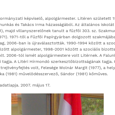
ányzati képviselő, alpolgármester. Litéren született 19
munkás és Takács Irma házasságából. Az általános iskolát
1), majd villanyszerelőnek tanult a fűzfői 303. sz. Szak
971). 1971-től a Fűzfői Papírgyárban dolgozott szakmájába
tag, 2006-ban is újraválasztották. 1990-1994 között a szoc
özött alpolgármester, 1998-2001 között a szociális bizotts
t. 2006-tól ismét alpolgármestere volt Litérnek. A Falun
i tagja. A Litéri Hír­mondó szerkesztőbizottságának tagja. 
trejtvényfejtés volt, Felesége Molnár Margit (1977), a hel
ka (1981) művelödésszervező, Sándor (1981) kőműves.
datlapja. 2007. május 17.