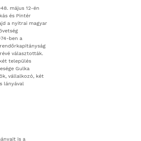
948. május 12-én
kás és Pintér
ajd a nyitrai magyar
zövetség
1974-ben a
i rendőrkapitányság
révé választották.
két település
lesége Gulka
k, vállalkozó, két
s lányával
ányait is a