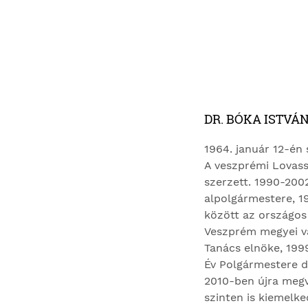
DR. BÓKA ISTVÁ
1964. január 12-én
A veszprémi Lovass
szerzett. 1990-2002
alpolgármestere, 1
között az országos 
Veszprém megyei vá
Tanács elnöke, 199
Év Polgármestere dí
2010-ben újra megv
szinten is kiemelk