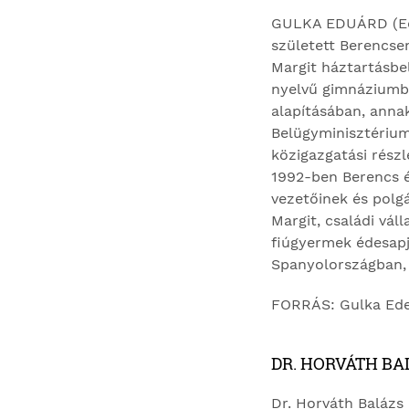
GULKA EDUÁRD (Ede)
született Berencse
Margit háztartásbel
nyelvű gimnáziumba
alapításában, annak
Belügyminisztérium 
közigazgatási részl
1992-ben Berencs és
vezetőinek és polgá
Margit, családi vál
fiúgyermek édesapja
Spanyolország­ban,
FORRÁS: Gulka Ede é
DR. HORVÁTH BA
Dr. Horváth Balázs 