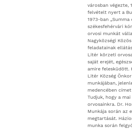
városban végezte, 
felvételt nyert a 
1973-ban „Summa cu
székesfehérvári kó
orvosi munkát válla
Nagyközségi Közös T
feladatainak ellátá
Litér körzeti orvos
saját erejét, egész
amire felesküdött. 
Litér Község Önkor
munkájában, jelenle
medencében címet i
Tudjuk, hogy a mai
orvosainkra. Dr. Ho
Munkája során az e
megtartását. Házio
munka során felgyó