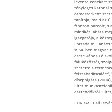
levente zenekart sz
tényleges katonai 
örmesterként szerel
tanítója, majd az ú
fronton harcolt, s
mindkét lábára megs
igazgatója, a közs
Forradalmi Tanács t
1954-ben magyar-tö
csere János Föiskol
faluközösség szol­g
szerette a természe
felszabadításáért"
díszpolgára (2004),
Litér munkástelepiil
esztendőktől. Litér,
FORRÁS: Bali Istvá