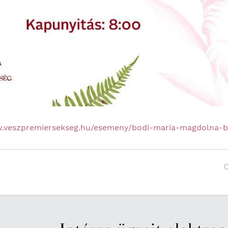
w.veszpremiersekseg.hu/esemeny/bodi-maria-magdolna-b