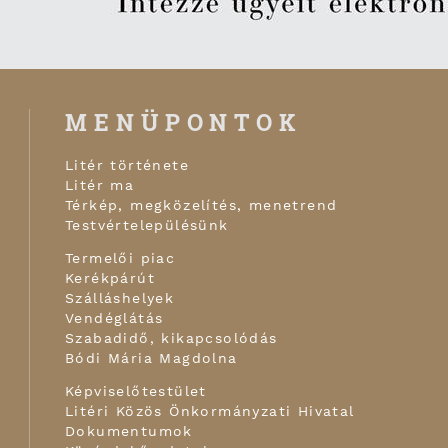
MENÜPONTOK
Litér története
Litér ma
Térkép, megközelítés, menetrend
Testvértelepülésünk
Termelői piac
Kerékpárút
Szálláshelyek
Vendéglátás
Szabadidő, kikapcsolódás
Bódi Mária Magdolna
Képviselőtestület
Litéri Közös Önkormányzati Hivatal
Dokumentumok