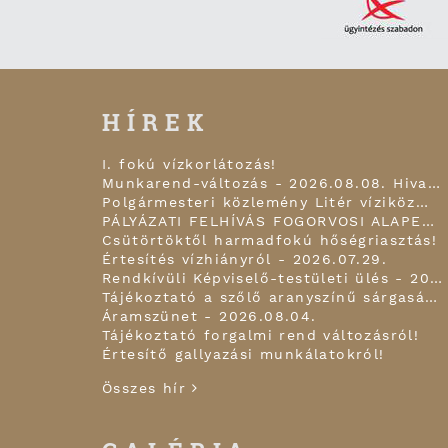
HÍREK
I. fokú vízkorlátozás!
Munkarend-változás - 2026.08.08. Hivatal zárva tart!
Polgármesteri közlemény Litér víziközmű infrastruktúra fejlesztésről 2026.07.30.
PÁLYÁZATI FELHÍVÁS FOGORVOSI ALAPELLÁTÁSI FELADATOK, FOGÁSZATI ÉS ISKOLAFOGÁSZATI FELADATOK ELLÁTÁSÁRA!
Csütörtöktől harmadfokú hőségriasztás!
Értesítés vízhiányról - 2026.07.29.
Rendkívüli Képviselő-testületi ülés - 2026.07.28.
Tájékoztató a szőlő aranyszínű sárgaság betegségéről!
Áramszünet - 2026.08.04.
Tájékoztató forgalmi rend változásról!
Értesítő gallyazási munkálatokról!
Összes hír