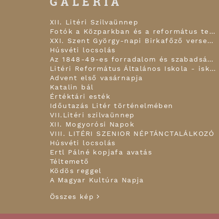
GALÉRIA
XII. Litéri Szilvaünnep
Fotók a Közparkban és a református templom kapujában!
XXI. Szent György-napi Birkafőző verseny
Húsvéti locsolás
Az 1848-49-es forradalom és szabadságharc hagyomány-felelevenítő, történelmi megemlékezés
Litéri Református Általános Iskola - iskolai karácsonyi ünnepély áhítattal
Advent első vasárnapja
Katalin bál
Értéktári esték
Időutazás Litér történelmében
VII.Litéri szilvaünnep
XII. Mogyorósi Napok
VIII. LITÉRI SZENIOR NÉPTÁNCTALÁLKOZÓ
Húsvéti locsolás
Ertl Pálné kopjafa avatás
Téltemető
Ködös reggel
A Magyar Kultúra Napja
Összes kép