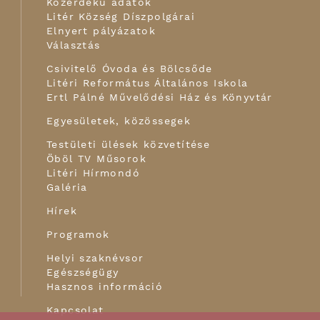
Közérdekű adatok
Litér Község Díszpolgárai
Elnyert pályázatok
Választás
Csivitelő Óvoda és Bölcsőde
Litéri Református Általános Iskola
Ertl Pálné Művelődési Ház és Könyvtár
Egyesületek, közössegek
Testületi ülések közvetítése
Öböl TV Műsorok
Litéri Hírmondó
Galéria
Hírek
Programok
Helyi szaknévsor
Egészségügy
Hasznos információ
Kapcsolat