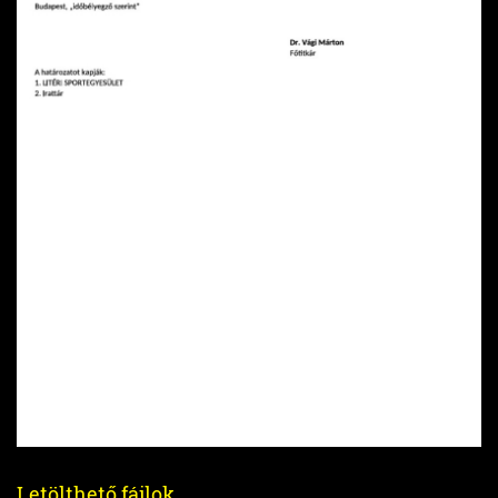
Letölthető fájlok