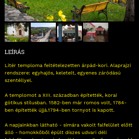
LEÍRÁS
Litér temploma feltételezetten árpád-kori. Alaprajzi
rendszere: egyhajós, keletelt, egyenes záródású
szentéllyel.
A templomot a XIII. században építették, korai
gótikus stílusban. 1582-ben már romos volt, 1784-
ben építették újjá.1794-ben tornyot is kapott.
A napjainkban látható - simára vakolt falfelület előtt
álló - homokkőből épült díszes udvari déli