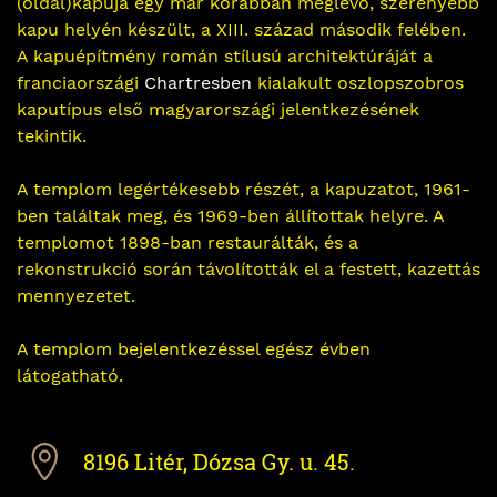
(oldal)kapuja egy már korábban meglevő, szerényebb
kapu helyén készült, a XIII. század második felében.
A kapuépítmény román stílusú architektúráját a
franciaországi
Chartresben
kialakult oszlopszobros
kaputípus első magyarországi jelentkezésének
tekintik.
A templom legértékesebb részét, a kapuzatot, 1961-
ben találtak meg, és 1969-ben állítottak helyre. A
templomot 1898-ban restaurálták, és a
rekonstrukció során távolították el a festett, kazettás
mennyezetet.
A templom bejelentkezéssel egész évben
látogatható.
8196 Litér, Dózsa Gy. u. 45.