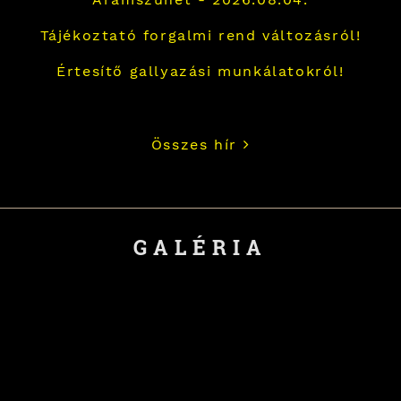
Tájékoztató forgalmi rend változásról!
Értesítő gallyazási munkálatokról!
Összes hír
GALÉRIA
XII. Litéri Szilvaünnep
Fotók a Közparkban és a református
templom kapujában!
XXI. Szent György-napi Birkafőző verseny