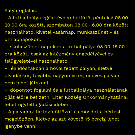
Pályafoglalás:
- A futballpálya egész évben hétfőtől péntekig 08.00-
20.00 óra között, szombaton 08.00-16.00 óra között
használható, kivétel vasárnap, munkaszüneti- és
ünnapnapokon.
- Iskolaszüneti napokon a futballpálya 08.00-16.00
óra között csak az intézmény engedélyével és
felügyeletével használható.
- Téli időszakban a hóval fedett pályán, illetve
olvadáskor, továbbá nagyon vizes, nedves pályán
nem lehet játszani.
- Időpontot foglalni és a futballpálya használatának
díját előre befizetni Litér Község Önkormányzatánál
lehet ügyfélfogadási időben.
- A pályához tartozó öltözőt és mosdót a bérlést
megelőzően, illetve az azt követő 15 percig lehet
igénybe venni.