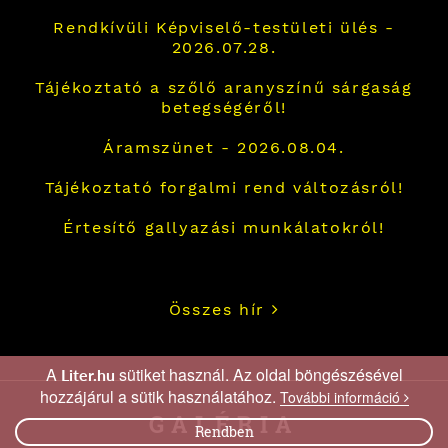
Rendkívüli Képviselő-testületi ülés -
2026.07.28.
Tájékoztató a szőlő aranyszínű sárgaság
betegségéről!
Áramszünet - 2026.08.04.
Tájékoztató forgalmi rend változásról!
Értesítő gallyazási munkálatokról!
Összes hír
A
sütiket használ. Az oldal böngészésével
Liter.hu
hozzájárul a sütik használatához.
További információ
GALÉRIA
Rendben