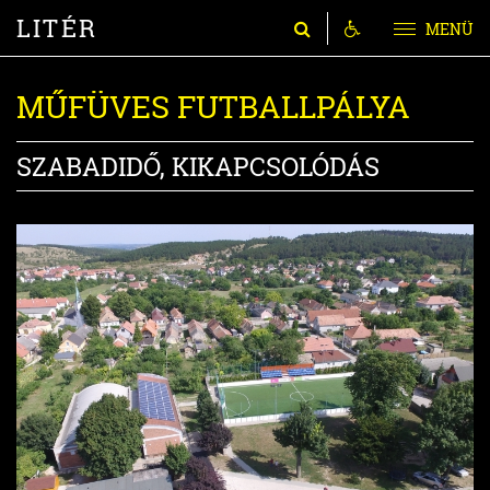
LITÉR
MENÜ
MŰFÜVES FUTBALLPÁLYA
SZABADIDŐ, KIKAPCSOLÓDÁS