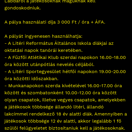
Labdáról a játékosoknak maguknak kell
gondoskodniuk.
A pálya használati díja 3 000 Ft / óra + ÁFA.
A pályát ingyenesen használhatja:
- A Litéri Református Általános Iskola diákjai az
oktatási napok tanórái keretében.
- A Fűzfői Atlétikai Klub szerdai napokon 16.00-18.00
óra között utánpótlás nevelés céljából.
- A Litéri Sportegyesület hétfői napokon 19.00-20.00
óra közötti időszakban.
- Munkanapokon szerda kivételével 16.00-17.00 óra
között és szombatonként 10.00-12.00 óra között
olyan csapatok, illetve vegyes csapatok, amelyekben
a játékosok többsége állandó litéri, állandó
lakcímmel rendelkező 18 év alatti diák. Amennyiben a
játékosok többsége 12 év alatti, akkor legalább 1 fő
szülői felügyeletet biztosítaniuk kell a játékosoknak.