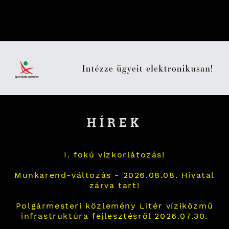
HÍREK
I. fokú vízkorlátozás!
Munkarend-változás - 2026.08.08. Hivatal
zárva tart!
Polgármesteri közlemény Litér víziközmű
infrastruktúra fejlesztésről 2026.07.30.