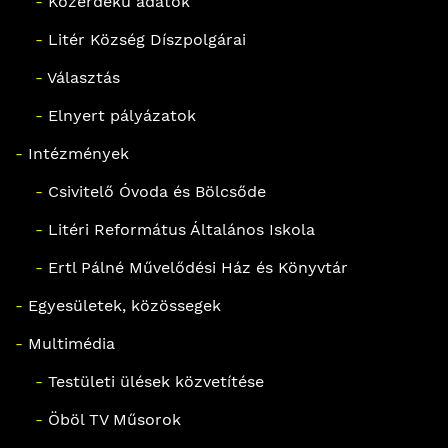
-
Közérdekű adatok
-
Litér Község Díszpolgárai
-
Választás
-
Elnyert pályázatok
-
Intézmények
-
Csivitelő Óvoda és Bölcsőde
-
Litéri Református Általános Iskola
-
Ertl Pálné Művelődési Ház és Könyvtár
-
Egyesületek, közössegek
-
Multimédia
-
Testületi ülések közvetítése
-
Öböl TV Műsorok