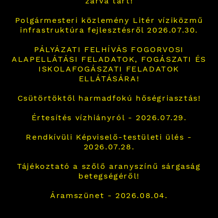
zárva tart!
Polgármesteri közlemény Litér víziközmű
infrastruktúra fejlesztésről 2026.07.30.
PÁLYÁZATI FELHÍVÁS FOGORVOSI
ALAPELLÁTÁSI FELADATOK, FOGÁSZATI ÉS
ISKOLAFOGÁSZATI FELADATOK
ELLÁTÁSÁRA!
Csütörtöktől harmadfokú hőségriasztás!
Értesítés vízhiányról - 2026.07.29.
Rendkívüli Képviselő-testületi ülés -
2026.07.28.
Tájékoztató a szőlő aranyszínű sárgaság
betegségéről!
Áramszünet - 2026.08.04.