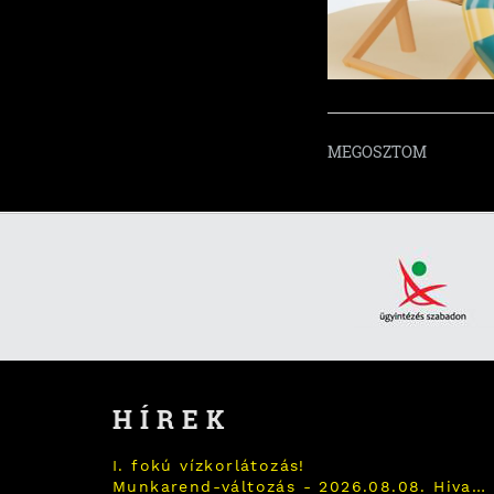
MEGOSZTOM
HÍREK
I. fokú vízkorlátozás!
Munkarend-változás - 2026.08.08. Hivatal zárva tart!