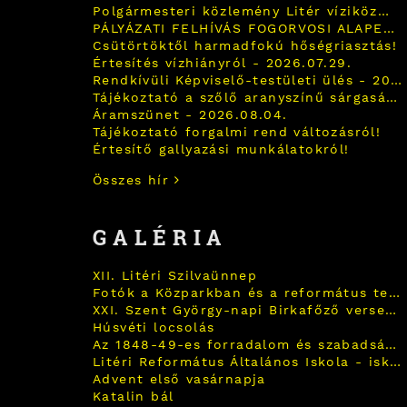
Polgármesteri közlemény Litér víziközmű infrastruktúra fejlesztésről 2026.07.30.
PÁLYÁZATI FELHÍVÁS FOGORVOSI ALAPELLÁTÁSI FELADATOK, FOGÁSZATI ÉS ISKOLAFOGÁSZATI FELADATOK ELLÁTÁSÁRA!
Csütörtöktől harmadfokú hőségriasztás!
Értesítés vízhiányról - 2026.07.29.
Rendkívüli Képviselő-testületi ülés - 2026.07.28.
Tájékoztató a szőlő aranyszínű sárgaság betegségéről!
Áramszünet - 2026.08.04.
Tájékoztató forgalmi rend változásról!
Értesítő gallyazási munkálatokról!
Összes hír
GALÉRIA
XII. Litéri Szilvaünnep
Fotók a Közparkban és a református templom kapujában!
XXI. Szent György-napi Birkafőző verseny
Húsvéti locsolás
Az 1848-49-es forradalom és szabadságharc hagyomány-felelevenítő, történelmi megemlékezés
Litéri Református Általános Iskola - iskolai karácsonyi ünnepély áhítattal
Advent első vasárnapja
Katalin bál