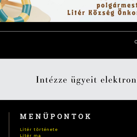
MENÜPONTOK
Litér története
Litér ma