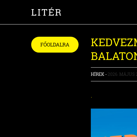
LITÉR
KEDVEZ
FŐOLDALRA
BALATO
HÍREK -
2026. MÁJUS 
.