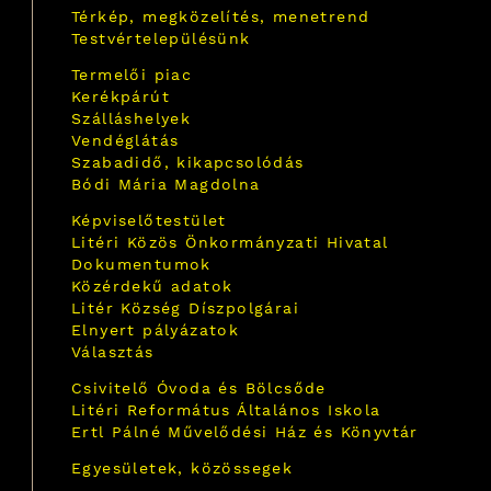
Térkép, megközelítés, menetrend
Testvértelepülésünk
Termelői piac
Kerékpárút
Szálláshelyek
Vendéglátás
Szabadidő, kikapcsolódás
Bódi Mária Magdolna
Képviselőtestület
Litéri Közös Önkormányzati Hivatal
Dokumentumok
Közérdekű adatok
Litér Község Díszpolgárai
Elnyert pályázatok
Választás
Csivitelő Óvoda és Bölcsőde
Litéri Református Általános Iskola
Ertl Pálné Művelődési Ház és Könyvtár
Egyesületek, közössegek