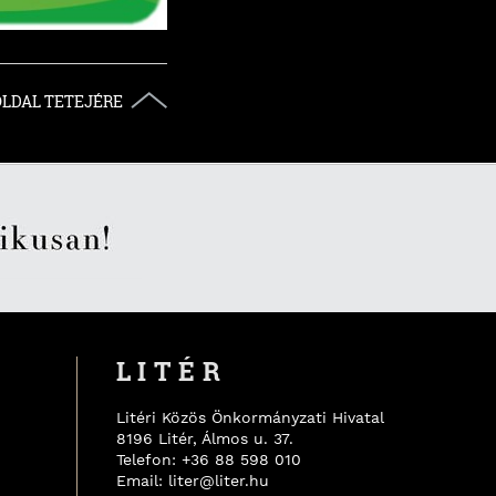
OLDAL TETEJÉRE
LITÉR
Litéri Közös Önkormányzati Hivatal
8196
Litér
,
Álmos u. 37.
Telefon:
+36 88 598 010
Email:
liter@liter.hu