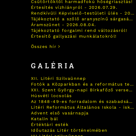
Csütörtöktől harmadfokú hőségriasztás!
Értesítés vízhiányról - 2026.07.29.
Rendkívüli Képviselő-testületi ülés - 2026.07.28.
Tájékoztató a szőlő aranyszínű sárgaság betegségéről!
Áramszünet - 2026.08.04.
Tájékoztató forgalmi rend változásról!
Értesítő gallyazási munkálatokról!
Összes hír
GALÉRIA
XII. Litéri Szilvaünnep
Fotók a Közparkban és a református templom kapujában!
XXI. Szent György-napi Birkafőző verseny
Húsvéti locsolás
Az 1848-49-es forradalom és szabadságharc hagyomány-felelevenítő, történelmi megemlékezés
Litéri Református Általános Iskola - iskolai karácsonyi ünnepély áhítattal
Advent első vasárnapja
Katalin bál
Értéktári esték
Időutazás Litér történelmében