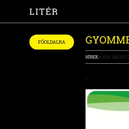
LITÉR
GYOMMEN
FŐOLDALRA
HÍREK -
2026. MÁJUS 
.