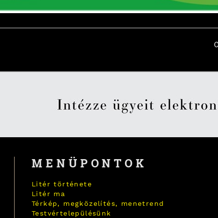
MENÜPONTOK
Litér története
Litér ma
Térkép, megközelítés, menetrend
Testvértelepülésünk