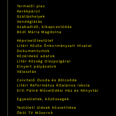
Termelői piac
Kerékpárút
Szálláshelyek
Vendéglátás
Szabadidő, kikapcsolódás
Bódi Mária Magdolna
Képviselőtestület
Litéri Közös Önkormányzati Hivatal
Dokumentumok
Közérdekű adatok
Litér Község Díszpolgárai
Elnyert pályázatok
Választás
Csivitelő Óvoda és Bölcsőde
Litéri Református Általános Iskola
Ertl Pálné Művelődési Ház és Könyvtár
Egyesületek, közössegek
Testületi ülések közvetítése
Öböl TV Műsorok