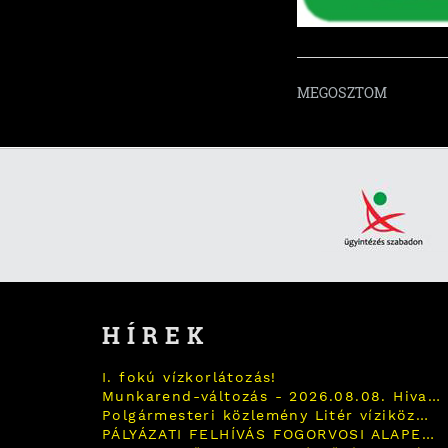
MEGOSZTOM
HÍREK
I. fokú vízkorlátozás!
Munkarend-változás - 2026.08.08. Hivatal zárva tart!
Polgármesteri közlemény Litér víziközmű infrastruktúra fejlesztésről 2026.07.30.
PÁLYÁZATI FELHÍVÁS FOGORVOSI ALAPELLÁTÁSI FELADATOK, FOGÁSZATI ÉS ISKOLAFOGÁSZATI FELADATOK ELLÁTÁSÁRA!