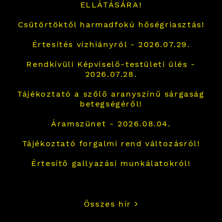
ELLÁTÁSÁRA!
Csütörtöktől harmadfokú hőségriasztás!
Értesítés vízhiányról - 2026.07.29.
Rendkívüli Képviselő-testületi ülés -
2026.07.28.
Tájékoztató a szőlő aranyszínű sárgaság
betegségéről!
Áramszünet - 2026.08.04.
Tájékoztató forgalmi rend változásról!
Értesítő gallyazási munkálatokról!
Összes hír