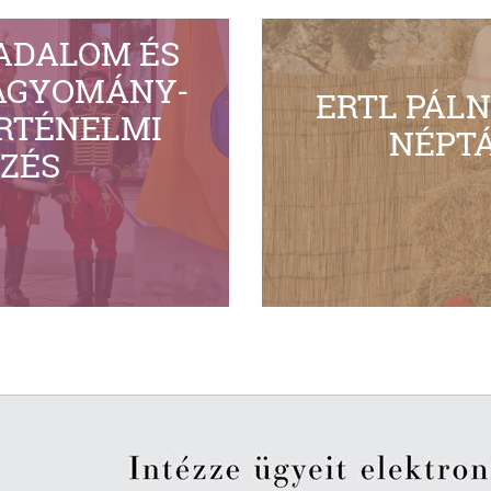
RADALOM ÉS
AGYOMÁNY-
ERTL PÁL
ÖRTÉNELMI
NÉPT
ZÉS