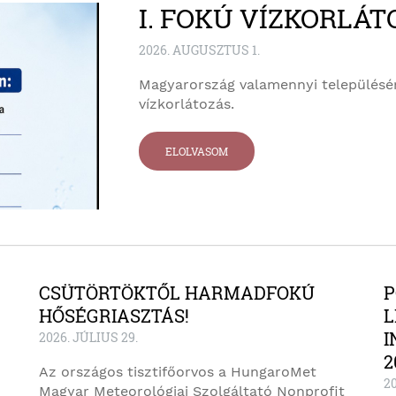
I. FOKÚ VÍZKORLÁT
2026. AUGUSZTUS 1.
Magyarország valamennyi településén 
vízkorlátozás.
ELOLVASOM
CSÜTÖRTÖKTŐL HARMADFOKÚ
P
HŐSÉGRIASZTÁS!
L
I
2026. JÚLIUS 29.
2
Az országos tisztifőorvos a HungaroMet
20
Magyar Meteorológiai Szolgáltató Nonprofit