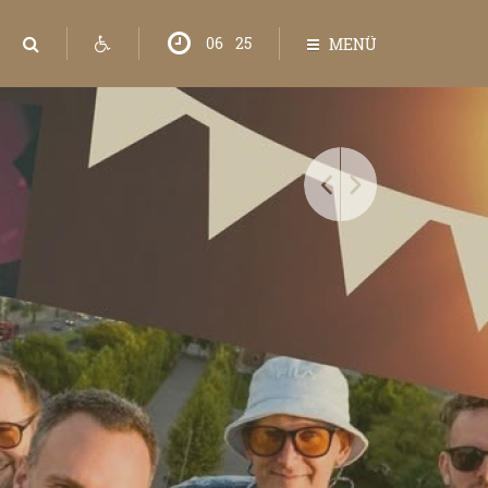
06
:
25
MENÜ