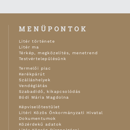
MENÜPONTOK
Litér története
Litér ma
Térkép, megközelítés, menetrend
Testvértelepülésünk
Termelői piac
Kerékpárút
Szálláshelyek
Vendéglátás
Szabadidő, kikapcsolódás
Bódi Mária Magdolna
Képviselőtestület
Litéri Közös Önkormányzati Hivatal
Dokumentumok
Közérdekű adatok
Litér Község Díszpolgárai