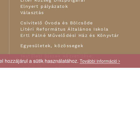
Elnyert pályázatok
Választás
Csivitelő Óvoda és Bölcsőde
Litéri Református Általános Iskola
Ertl Pálné Művelődési Ház és Könyvtár
Egyesületek, közössegek
Testületi ülések közvetítése
l hozzájárul a sütik használatához.
További információ
Öböl TV Műsorok
Litéri Hírmondó
Galéria
Hírek
Programok
Helyi szaknévsor
Egészségügy
Hasznos információ
Kapcsolat