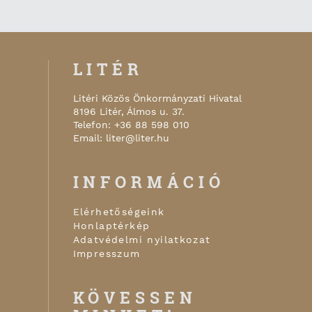
LITÉR
Litéri Közös Önkormányzati Hivatal
8196
Litér
,
Álmos u. 37.
Telefon:
+36 88 598 010
Email:
liter@liter.hu
INFORMÁCIÓ
Elérhetőségeink
Honlaptérkép
Adatvédelmi nyilatkozat
Impresszum
KÖVESSEN