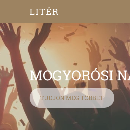
LITÉR
Versenyképes 
szakmai partner
TUDJON MEG TÖBBET