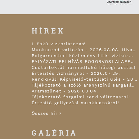
HÍREK
I. fokú vízkorlátozás!
Munkarend-változás - 2026.08.08. Hivatal zárva tart!
Polgármesteri közlemény Litér víziközmű infrastruktúra fejlesztésről 2026.07.30.
PÁLYÁZATI FELHÍVÁS FOGORVOSI ALAPELLÁTÁSI FELADATOK, FOGÁSZATI ÉS ISKOLAFOGÁSZATI FELADATOK ELLÁTÁSÁRA!
Csütörtöktől harmadfokú hőségriasztás!
Értesítés vízhiányról - 2026.07.29.
Rendkívüli Képviselő-testületi ülés - 2026.07.28.
Tájékoztató a szőlő aranyszínű sárgaság betegségéről!
Áramszünet - 2026.08.04.
Tájékoztató forgalmi rend változásról!
Értesítő gallyazási munkálatokról!
Összes hír
GALÉRIA