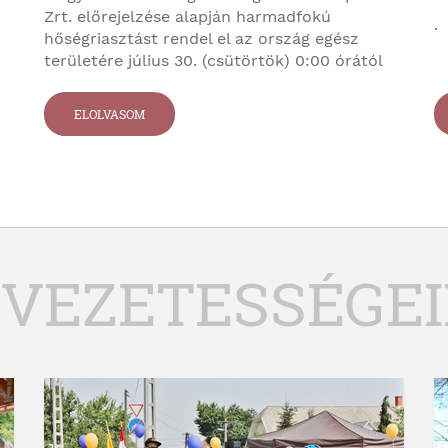
Zrt. előrejelzése alapján harmadfokú
.
hőségriasztást rendel el az ország egész
területére július 30. (csütörtök) 0:00 órától
augusztus 4. (kedd) 24:00 óráig.
ELOLVASOM
VEZETESSÉGE