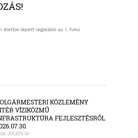
OZÁS!
életbe lépett legalább az I. fokú
OLGÁRMESTERI KÖZLEMÉNY
ITÉR VÍZIKÖZMŰ
NFRASTRUKTÚRA FEJLESZTÉSRŐL
026.07.30.
26. JÚLIUS 30.